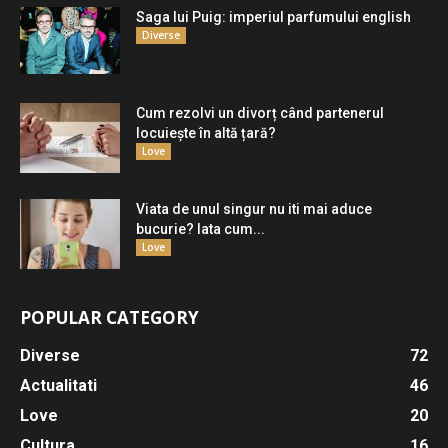
Saga lui Puig: imperiul parfumului english
Diverse
Cum rezolvi un divorț când partenerul
locuiește în altă țară?
Love
Viata de unul singur nu iti mai aduce
bucurie? Iata cum...
Love
POPULAR CATEGORY
Diverse
72
Actualitati
46
Love
20
Cultura
16