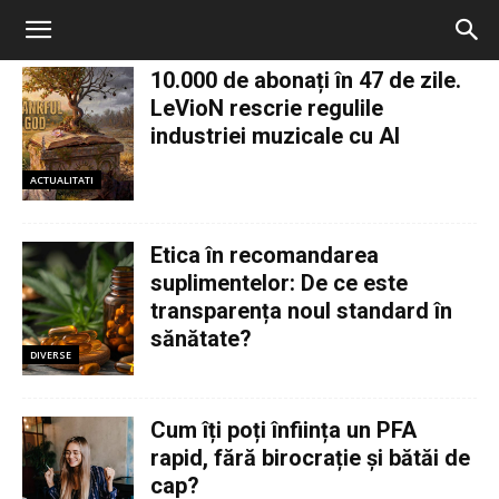
10.000 de abonați în 47 de zile.
LeVioN rescrie regulile
industriei muzicale cu AI
ACTUALITATI
Etica în recomandarea
suplimentelor: De ce este
transparența noul standard în
sănătate?
DIVERSE
Cum îți poți înființa un PFA
rapid, fără birocrație și bătăi de
cap?