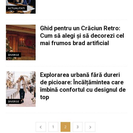
ACTUALITATI
Ghid pentru un Crăciun Retro:
Cum să alegi și să decorezi cel
mai frumos brad artificial
DIVERSE
Explorarea urbană fără dureri
de picioare: Încălțămintea care
îmbină confortul cu designul de
top
DIVERSE
1
2
3