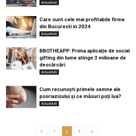
Actualitati
Care sunt cele mai profitabile firme
din Bucuresti in 2024
Actualitati
BBOTHEAPP: Prima aplicație de social
gifting din lume atinge 3 milioane de
descărcări
Actualitati
Cum recunoști primele semne ale
psoriazisului și ce măsuri poți lua?
Actualitati
1
2
3