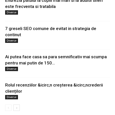
Enurezia patului la copiii mai mari si la adultii tineri
este frecventa si tratabila
Diverse
7 greseli SEO comune de evitat in strategia de
continut
Diverse
Ai putea face casa sa para semnificativ mai scumpa
pentru mai putin de 150...
Diverse
Rolul recenziilor &icirc;n creșterea &icirc;ncrederii
clienților
Diverse