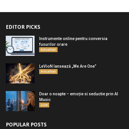
EDITOR PICKS
Instrumente online pentru conversia
fusurilor orare
Actualitati
LeVioN lansează „We Are One”
Actualitati
Doar o noapte – emoție si seductie prin AI
Music
Love
POPULAR POSTS